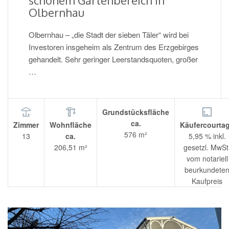
Olbernhau
Olbernhau – „die Stadt der sieben Täler“ wird bei
Investoren insgeheim als Zentrum des Erzgebirges
gehandelt. Sehr geringer Leerstandsquoten, großer
…
Grundstücksfläche
ca.
Zimmer
Wohnfläche
Käufercourta
576 m²
13
ca.
5,95 % inkl.
206,51 m²
gesetzl. MwSt
vom notariell
beurkundete
Kaufpreis